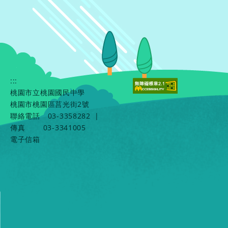
:::
桃園市立桃園國民中學
桃園市桃園區莒光街2號
聯絡電話
03-3358282
|
傳真
03-3341005
電子信箱