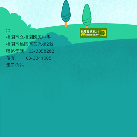
:::
桃園市立桃園國民中學
桃園市桃園區莒光街2號
聯絡電話
03-3358282
|
傳真
03-3341005
電子信箱