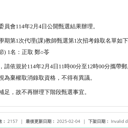
員會114年2月4日公開甄選結果辦理。
2學期第1次代理(課)教師甄選第1次招考錄取名單如
節) 1名：正取 鄭○苓
請依規於114年2月4日11時00分至12時00分攜
視為棄權取消錄取資格，不得有異議。
補足，故不再辦理下階段甄選事宜。
數：
2157
|
最後更新日期：
2025-02-04
|
下架日期：
Invalid d