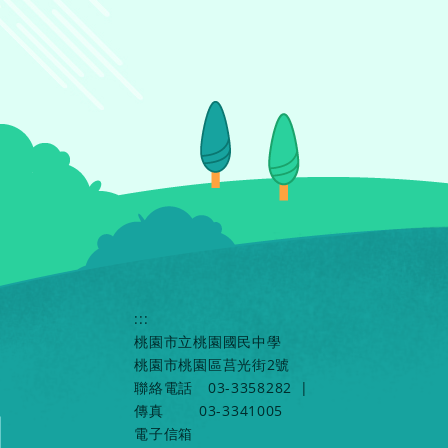
:::
桃園市立桃園國民中學
桃園市桃園區莒光街2號
聯絡電話
03-3358282
|
傳真
03-3341005
電子信箱