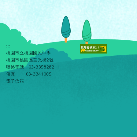
:::
桃園市立桃園國民中學
桃園市桃園區莒光街2號
聯絡電話
03-3358282
|
傳真
03-3341005
電子信箱