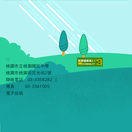
:::
桃園市立桃園國民中學
桃園市桃園區莒光街2號
聯絡電話
03-3358282
|
傳真
03-3341005
電子信箱