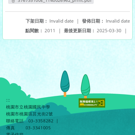
376735100E_1140026962_print.pdf
另開新視窗
下架日期：
Invalid date
|
發佈日期：
Invalid date
點閱數：
2011
|
最後更新日期：
2025-03-30
|
:::
桃園市立桃園國民中學
桃園市桃園區莒光街2號
聯絡電話
03-3358282
|
傳真
03-3341005
電子信箱