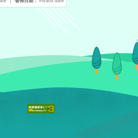
ate
|
發佈日期：
Invalid date