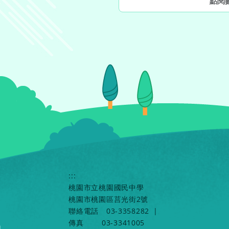
點閱
:::
桃園市立桃園國民中學
桃園市桃園區莒光街2號
聯絡電話
03-3358282
|
傳真
03-3341005