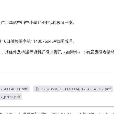
仁川華僑中山中小學114年徵聘教師一案。
16日僑教學字第1140076945A號函辦理。
名，其條件及待遇等資料詳徵才資訊（如附件）；有意應徵者請
17_ATTACH1.pdf
376735100E_1140034017_ATTACH2.pdf
新視窗
另開新視窗
7_print.pdf
視窗