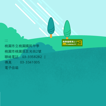
:::
桃園市立桃園國民中學
桃園市桃園區莒光街2號
聯絡電話
03-3358282
|
傳真
03-3341005
電子信箱