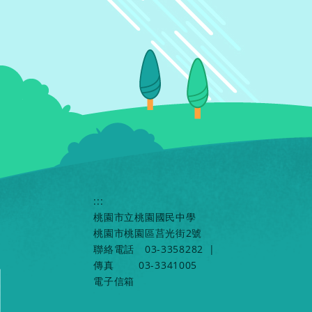
:::
桃園市立桃園國民中學
桃園市桃園區莒光街2號
聯絡電話
03-3358282
|
傳真
03-3341005
電子信箱