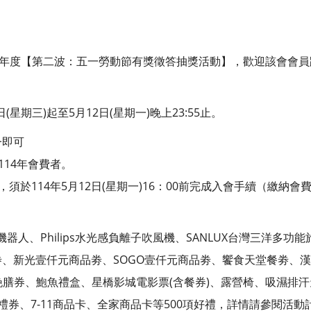
4年度【第二波：五一勞動節有獎徵答抽獎活動】，歡迎該會會
(星期三)起至5月12日(星期一)晚上23:55止。
一即可
114年會費者。
，須於114年5月12日(星期一)16：00前完成入會手續（繳納會
拖機器人、Philips水光感負離子吹風機、SANLUX台灣三洋多
、新光壹仟元商品劵、SOGO壹仟元商品劵、饗食天堂餐劵、漢
晚膳券、鮑魚禮盒、星橋影城電影票(含餐券)、露營椅、吸濕排
7-11禮券、7-11商品卡、全家商品卡等500項好禮，詳情請參閱活動