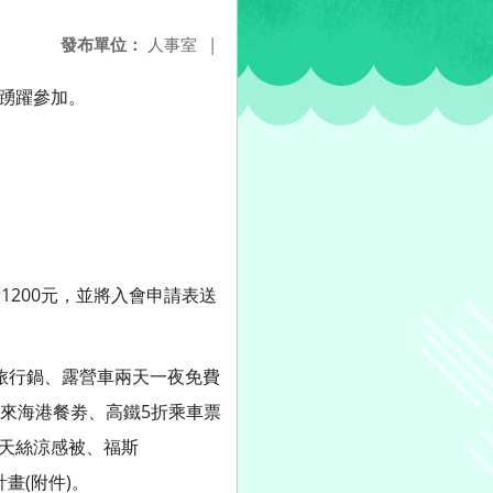
發布單位：
人事室
|
員踴躍參加。
費1200元，並將入會申請表送
功能旅行鍋、露營車兩天一夜免費
來海港餐劵、高鐵5折乘車票
汗天絲涼感被、福斯
計畫(附件)。