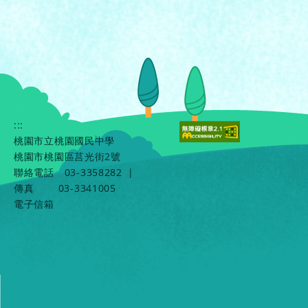
:::
桃園市立桃園國民中學
桃園市桃園區莒光街2號
聯絡電話
03-3358282
|
傳真
03-3341005
電子信箱