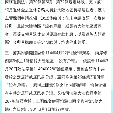
簡稱退撫法）第70條第3項、第72條規定略以，支（兼）
領月退休金之退休公務人員赴大陸地區長期居住者，應向
主管機關申請改領一次退休給與；如未申請改領一次退休
給與，且於大陸地區「設有戶籍」或領有大陸地區護照
者，渠等支領月退休金與優惠存款利息，以及遺族支領遺
屬年金與月撫卹金等定期給與，均應停止領受。
三、據案附前開陸委會114年4月22日函所載略以，兩岸條
例第9條之1所稱於大陸地區「 設有戶籍」，依該會114年3
月26日陸法字第1140400280號函規定，應包含領有中共
發給之定居證或居民身分證，至同條例第26條第3項所稱
「設有戶籍」，應與上開第9條之1作相同解釋，均包含領
有中共定居證或居民身分證。又按司法院大法官釋字第
287號解釋意旨，上開條文解釋均溯自兩岸條例第9條之1
施行之日(按，93年3月1日施行)生效。