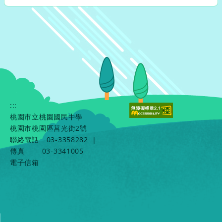
:::
桃園市立桃園國民中學
桃園市桃園區莒光街2號
聯絡電話
03-3358282
|
傳真
03-3341005
電子信箱