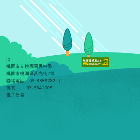
:::
桃園市立桃園國民中學
桃園市桃園區莒光街2號
聯絡電話
03-3358282
|
傳真
03-3341005
電子信箱