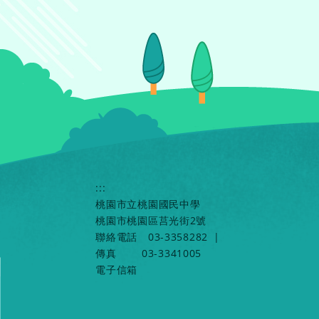
:::
桃園市立桃園國民中學
桃園市桃園區莒光街2號
聯絡電話
03-3358282
|
傳真
03-3341005
電子信箱