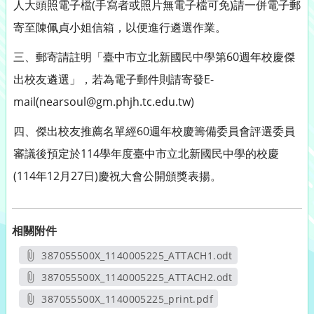
人大頭照電子檔(手寫者或照片無電子檔可免)請一併電子郵
寄至陳佩貞小姐信箱，以便進行遴選作業。
三、郵寄請註明「臺中市立北新國民中學第60週年校慶傑
出校友遴選」，若為電子郵件則請寄發E-
mail(nearsoul@gm.phjh.tc.edu.tw)
四、傑出校友推薦名單經60週年校慶籌備委員會評選委員
審議後預定於114學年度臺中市立北新國民中學的校慶
(114年12月27日)慶祝大會公開頒獎表揚。
相關附件
387055500X_1140005225_ATTACH1.odt
另開新視窗
387055500X_1140005225_ATTACH2.odt
另開新視窗
387055500X_1140005225_print.pdf
另開新視窗