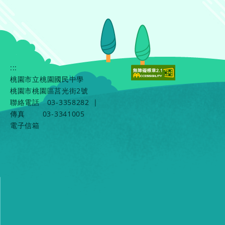
:::
桃園市立桃園國民中學
桃園市桃園區莒光街2號
聯絡電話
03-3358282
|
傳真
03-3341005
電子信箱