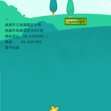
:::
桃園市立桃園國民中學
桃園市桃園區莒光街2號
聯絡電話
03-3358282
|
傳真
03-3341005
電子信箱