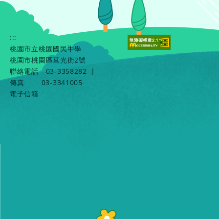
:::
桃園市立桃園國民中學
桃園市桃園區莒光街2號
聯絡電話
03-3358282
|
傳真
03-3341005
電子信箱