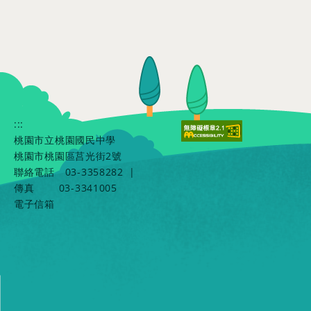
:::
桃園市立桃園國民中學
桃園市桃園區莒光街2號
聯絡電話
03-3358282
|
傳真
03-3341005
電子信箱