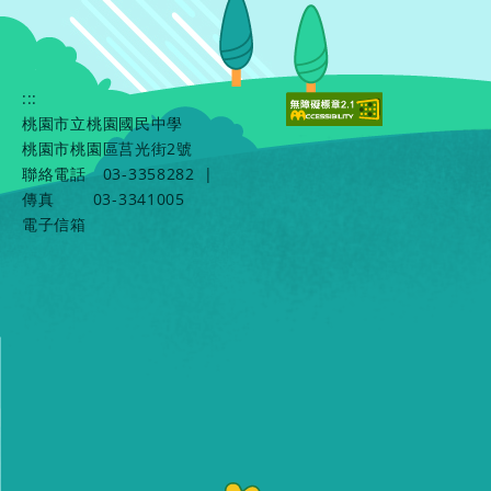
:::
桃園市立桃園國民中學
桃園市桃園區莒光街2號
聯絡電話
03-3358282
|
傳真
03-3341005
電子信箱