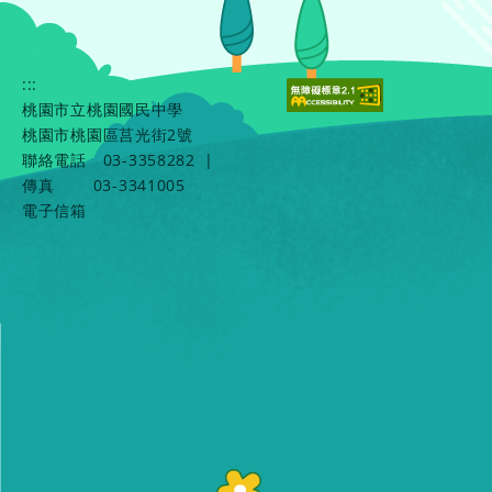
:::
桃園市立桃園國民中學
桃園市桃園區莒光街2號
聯絡電話
03-3358282
|
傳真
03-3341005
電子信箱