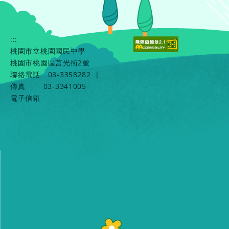
:::
桃園市立桃園國民中學
桃園市桃園區莒光街2號
聯絡電話
03-3358282
|
傳真
03-3341005
電子信箱