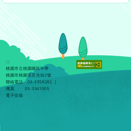
:::
桃園市立桃園國民中學
桃園市桃園區莒光街2號
聯絡電話
03-3358282
|
傳真
03-3341005
電子信箱