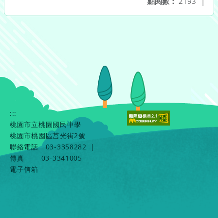
點閱數：
2193
|
:::
桃園市立桃園國民中學
桃園市桃園區莒光街2號
聯絡電話
03-3358282
|
傳真
03-3341005
電子信箱