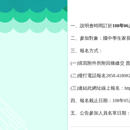
一、
說明會時間訂於
108
年
06
二、參加對象：國中學生家長
三、報名方式：
(一)填寫附件所附回條繳交 
(二)撥打電話報名2858-4180
(三)連結此網址線上報名：http://exper
四、報名截止日期：108年0
五、公告參加人員名單日期：10