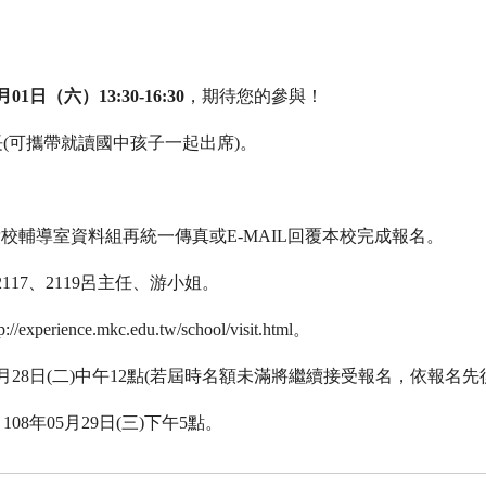
月
01
日（六）
13:30-16:30
，期待您的參與！
(可攜帶就讀國中孩子一起出席)。
貴校輔導室資料組再統一傳真或E-MAIL回覆本校完成報名。
#2117、2119呂主任、游小姐。
ience.mkc.edu.tw/school/visit.html。
5月28日(二)中午12點(若屆時名額未滿將繼續接受報名，依報名
8年05月29日(三)下午5點。