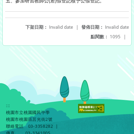
五、參加研習教師公(差)假登記核
予公假登記
。
下架日期：
Invalid date
|
發佈日期：
Invalid date
點閱數：
1095
|
:::
桃園市立桃園國民中學
桃園市桃園區莒光街2號
聯絡電話
03-3358282
|
傳真
03-3341005