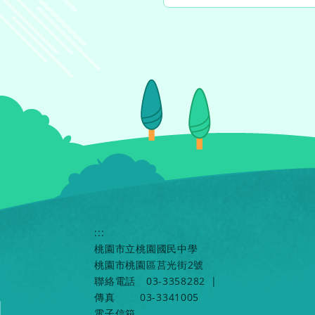
:::
桃園市立桃園國民中學
桃園市桃園區莒光街2號
聯絡電話
03-3358282
|
傳真
03-3341005
電子信箱