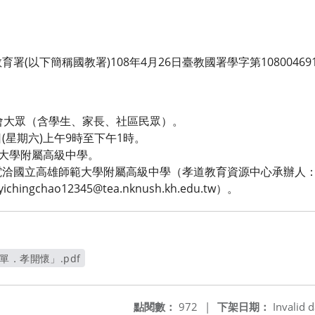
署(以下簡稱國教署)108年4月26日臺教國署學字第1080046
：
一般社會大眾（含學生、家長、社區民眾）。
5日(星期六)上午9時至下午1時。
範大學附屬高級中學。
洽國立高雄師範大學附屬高級中學（孝道教育資源中心承辦人：趙
ingchao12345@tea.nknush.kh.edu.tw）。
單．孝開懷」.pdf
新視窗
點閱數：
972
|
下架日期：
Invalid d