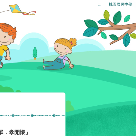
:::
桃園國民中學
單．孝開懷」