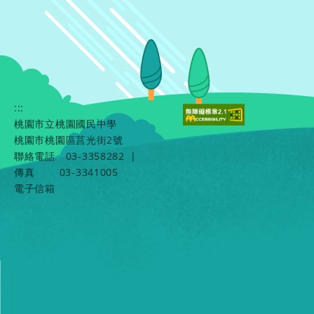
:::
桃園市立桃園國民中學
桃園市桃園區莒光街2號
聯絡電話
03-3358282
|
傳真
03-3341005
電子信箱