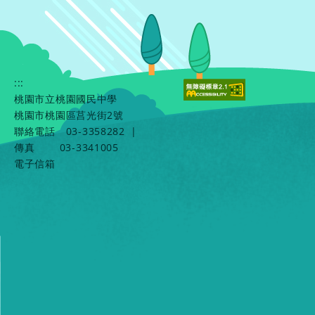
:::
桃園市立桃園國民中學
桃園市桃園區莒光街2號
聯絡電話
03-3358282
|
傳真
03-3341005
電子信箱