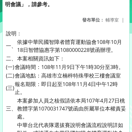
明會議」，請參考。
發布單位：
輔導室
|
說明：
依據中華民國智障者體育運動協會108年10月
一、
18日智體協惠字第1080000228號函辦理。
二、
本案相關資訊如下：
(一)
會議時間：108年11月9日下午1時30分至3時。
(二)
會議地點：高雄市立楠梓特殊學校三樓會議室
報名期限：即日起至108年11月4日中午12時
(三)
止。
本案參加人員之核假請依本局107年4月27日桃
三、
教體字第1070031747號函由所屬單位本權責妥
處。
中華台北代表隊選拔賽說明會議流程說明詳如