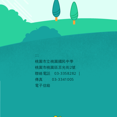
:::
桃園市立桃園國民中學
桃園市桃園區莒光街2號
聯絡電話
03-3358282
|
傳真
03-3341005
電子信箱