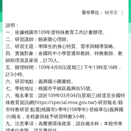
發布單位：
輔導室
|
說明：
一、依據桃園市109年度特殊教育工作計畫辦理。
二、研習講師：饒家榮心理師。
三、研習主題：學障生的身心特質、需求與輔導策略。
四、實施對象：各國民中小學普通班教師、特教教師、教
師助理員及家長，計70人。
五、辦理時間：109年4月8日(星期三) 下午13時至16時，
計3小時。
六、研習地點：義興國小圖書館。
七、學校地址：桃園市平鎮區義興街55號。
八、報名事宜：請於109年03月04日(星期三)前逕至全國特
殊教育資訊網(https://special.moe.gov.tw/)-研習報名-縣
市特教研習-點選(桃園市)-學年(108學年)-登錄單位(義興國
小)報名，全程參與核予研習時數3小時。
九、注意事項：為響應環保政策，請自備水杯；本校停車
場車位有限，請共乘前往。