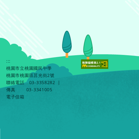
:::
桃園市立桃園國民中學
桃園市桃園區莒光街2號
聯絡電話
03-3358282
|
傳真
03-3341005
電子信箱