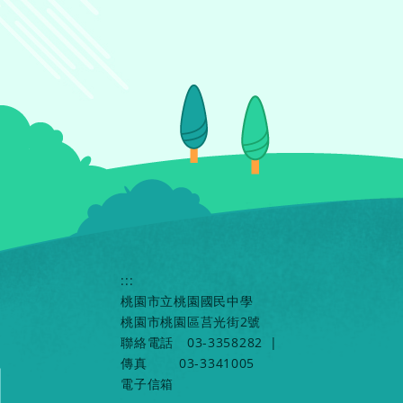
:::
桃園市立桃園國民中學
桃園市桃園區莒光街2號
聯絡電話
03-3358282
|
傳真
03-3341005
電子信箱