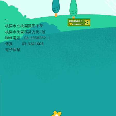
:::
桃園市立桃園國民中學
桃園市桃園區莒光街2號
聯絡電話
03-3358282
|
傳真
03-3341005
電子信箱