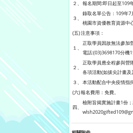
２、
報名期間:即日起至109年
錄取名單公告：109年7月16
３、
桃園市資優教育資源中心網頁( h
(五)
注意事項：
正取學員因故無法參加營
１、
電話:(03)3698170
正取學員應全程參與營
２、
各項活動(如拔尖計畫及
３、
本活動配合中央疫情指
(六)
報名費用：免費。
檢附旨揭實施計畫1份；詳
四、
wlsh2020gifted109@
相關附件