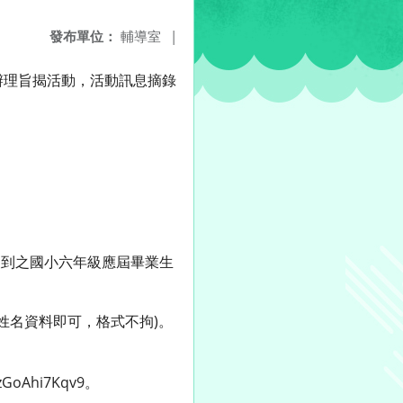
發布單位：
輔導室
|
辦理旨揭活動，活動訊息摘錄
報到之國小六年級應屆畢業生
姓名資料即可，格式不拘)。
oAhi7Kqv9。