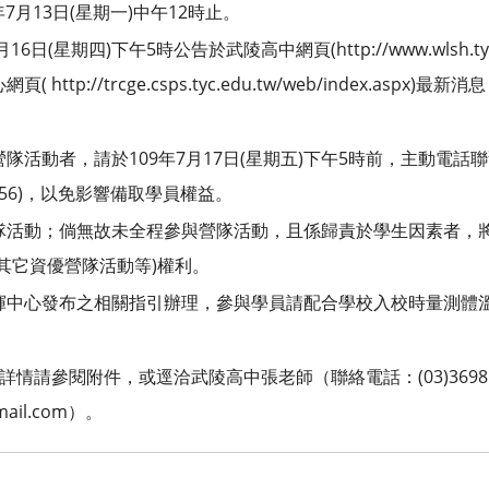
7月13日(星期一)中午12時止。
日(星期四)下午5時公告於武陵高中網頁(http://www.wlsh.tyc.ed
ttp://trcge.csps.tyc.edu.tw/web/index.aspx)
隊活動者，請於109年7月17日(星期五)下午5時前，主動電話
分機156)，以免影響備取學員權益。
隊活動；倘無故未全程參與營隊活動，且係歸責於學生因素者，
其它資優營隊活動等)權利。
揮中心發布之相關指引辦理，參與學員請配合學校入校時量測體
情請參閱附件，或逕洽武陵高中張老師（聯絡電話：(03)36981
gmail.com）。