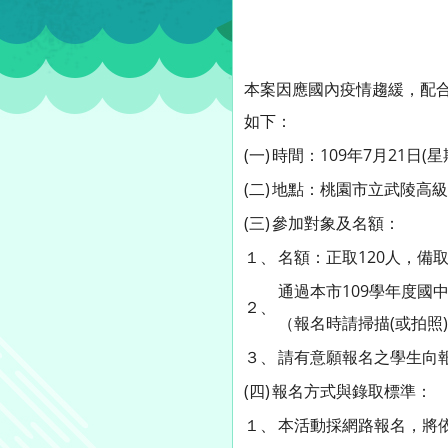
本案因應國內疫情趨緩，配
如下：
(一)
時間：109年7月21日(星
(二)
地點：桃園市立武陵高級
(三)
參加對象及名額：
１、
名額：正取120人，備取
通過本市109學年度
２、
（報名時請掃描(或拍照
３、
請有意願報名之學生向
(四)
報名方式與錄取標準：
１、
本活動採網路報名，將依報名時