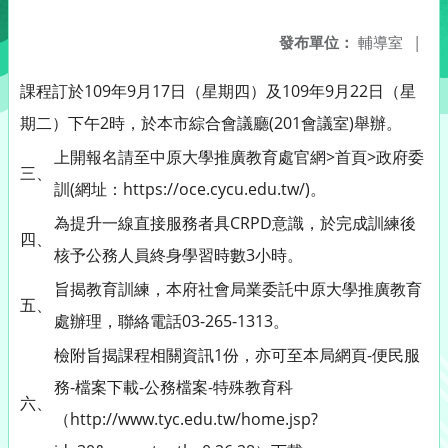
發布單位：
輔導室
|
課程訂於109年9月17日（星期四）及109年9月22日（星
期二）下午2時，於本市綜合會議廳(201會議室)舉辦。
上開報名請至中原大學推廣教育處官網>首頁>政府委
三、
訓(網址：https://oce.cycu.edu.tw/)。
為提升一線直接服務者具CRPD意識，於完成訓練後
四、
核予公務人員終身學習時數3小時。
旨揭教育訓練，本府社會局業委託中原大學推廣教育
五、
處辦理，聯絡電話03-265-1313。
檢附旨揭課程相關資訊1份，亦可至本局網頁-便民服
務-檔案下載-公務檔案-特殊教育科
六、
（http://www.tyc.edu.tw/home.jsp?