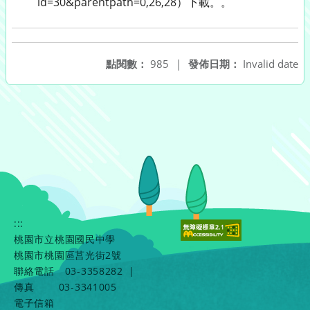
id=30&parentpath=0,26,28）下載。。
點閱數：
985
|
發佈日期：
Invalid date
:::
桃園市立桃園國民中學
桃園市桃園區莒光街2號
聯絡電話
03-3358282
|
傳真
03-3341005
電子信箱