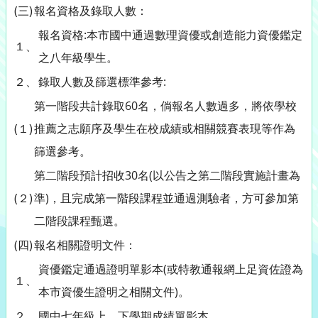
(三)
報名資格及錄取人數：
報名資格:本市國中通過數理資優或創造能力資優鑑定
１、
之八年級學生。
２、
錄取人數及篩選標準參考:
第一階段共計錄取60名，倘報名人數過多，將依學校
(１)
推薦之志願序及學生在校成績或相關競賽表現等作為
篩選參考。
第二階段預計招收30名(以公告之第二階段實施計畫為
(２)
準)，且完成第一階段課程並通過測驗者，方可參加第
二階段課程甄選。
(四)
報名相關證明文件：
資優鑑定通過證明單影本(或特教通報網上足資佐證為
１、
本市資優生證明之相關文件)。
２、
國中七年級上、下學期成績單影本。