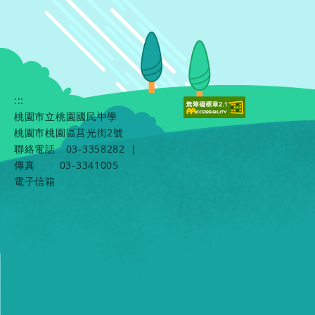
:::
桃園市立桃園國民中學
桃園市桃園區莒光街2號
聯絡電話
03-3358282
|
傳真
03-3341005
電子信箱