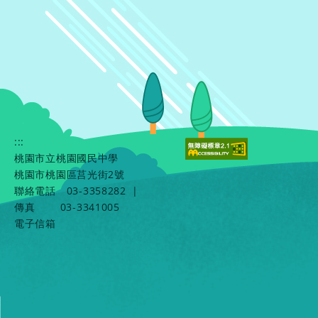
:::
桃園市立桃園國民中學
桃園市桃園區莒光街2號
聯絡電話
03-3358282
|
傳真
03-3341005
電子信箱