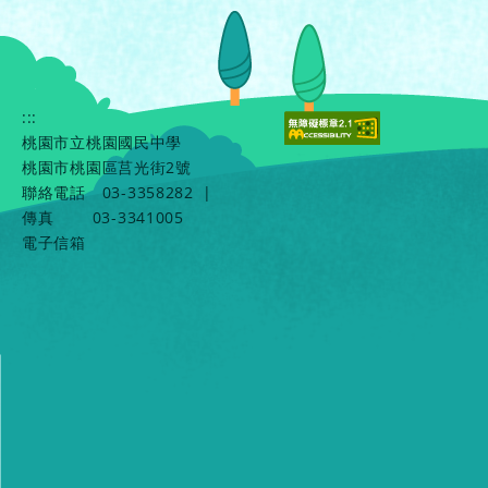
:::
桃園市立桃園國民中學
桃園市桃園區莒光街2號
聯絡電話
03-3358282
|
傳真
03-3341005
電子信箱