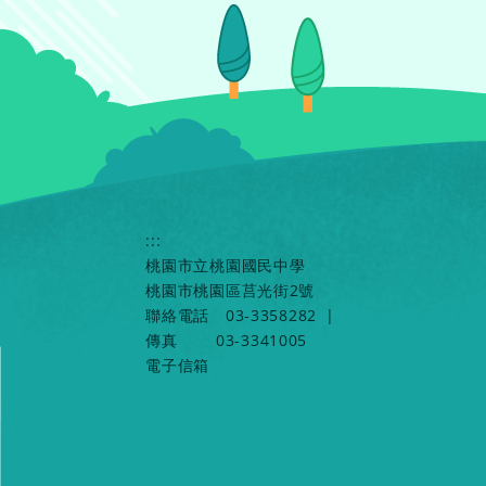
:::
桃園市立桃園國民中學
桃園市桃園區莒光街2號
聯絡電話
03-3358282
|
傳真
03-3341005
電子信箱