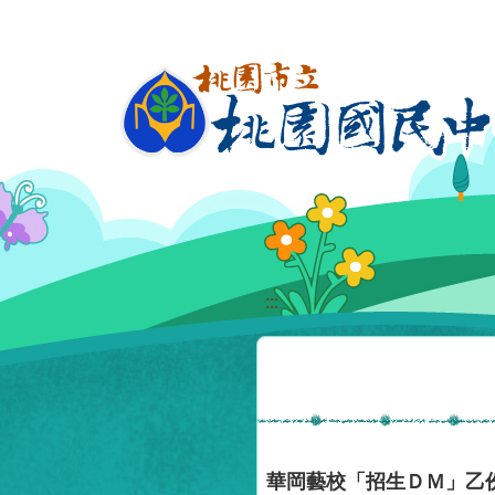
移至網頁之主要內容區位置
:::
華岡藝校「招生ＤＭ」乙份