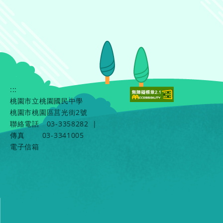
:::
桃園市立桃園國民中學
桃園市桃園區莒光街2號
聯絡電話
03-3358282
|
傳真
03-3341005
電子信箱