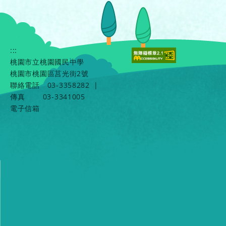
:::
桃園市立桃園國民中學
桃園市桃園區莒光街2號
聯絡電話
03-3358282
|
傳真
03-3341005
電子信箱