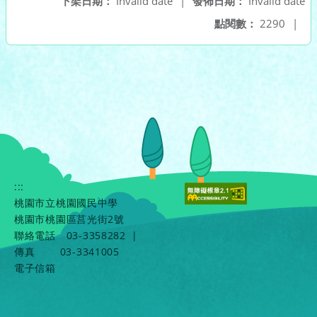
下架日期：
Invalid date
|
發佈日期：
Invalid date
點閱數：
2290
|
:::
桃園市立桃園國民中學
桃園市桃園區莒光街2號
聯絡電話
03-3358282
|
傳真
03-3341005
電子信箱