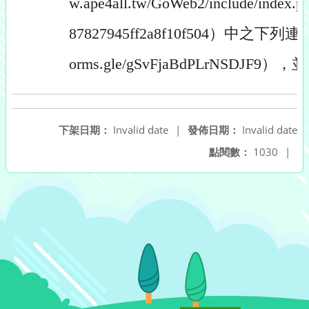
w.ape4all.tw/GoWeb2/include/index
87827945ff2a8f10f504）中之下列連
orms.gle/gSvFjaBdPLrNSDJ
下架日期：
Invalid date
|
發佈日期：
Invalid date
點閱數：
1030
|