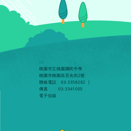
:::
桃園市立桃園國民中學
桃園市桃園區莒光街2號
聯絡電話
03-3358282
|
傳真
03-3341005
電子信箱