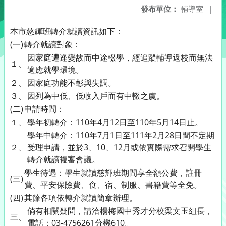
發布單位：
輔導室
|
本市慈輝班轉介就讀資訊如下：
(一)
轉介就讀對象：
因家庭遭逢變故而中途輟學，經追蹤輔導返校而無法
１、
適應就學環境。
２、
因家庭功能不彰與失調。
３、
因列為中低、低收入戶而有中輟之虞。
(二)
申請時間：
１、
學年初轉介：110年4月12日至110年5月14日止。
學年中轉介：110年7月1日至111年2月28日間不定期
２、
受理申請，並於3、10、12月或依實際需求召開學生
轉介就讀複審會議。
學生待遇：學生就讀慈輝班期間享全額公費，註冊
(三)
費、平安保險費、食、宿、制服、書籍費等全免。
(四)
其餘各項依轉介就讀簡章辦理。
倘有相關疑問，請洽楊梅國中秀才分校梁文玉組長，
三、
電話：03-4756261分機610。