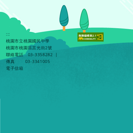
:::
桃園市立桃園國民中學
桃園市桃園區莒光街2號
聯絡電話
03-3358282
|
傳真
03-3341005
電子信箱