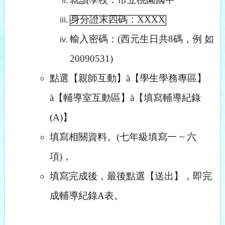
身分證末四碼：XXXX
輸入密碼：(西元生日共8碼，例 如
20090531)
點選【親師互動】
à
【學生學務專區】
à
【輔導室互動區】
à
【填寫輔導紀錄
(A)】
填寫相關資料。(七年級填寫一 ~ 六
項)，
填
寫完成後，
最後點選【送出】，即完
成輔導紀錄A表。