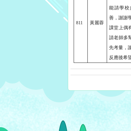
能請學校
善，謝謝
811
黃麗蓉
課堂上偶
請老師多
先考量，
反應後希