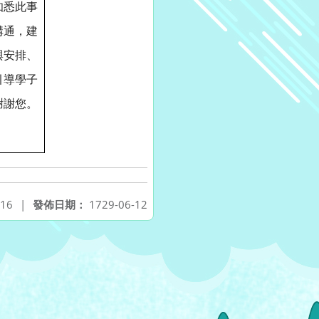
知悉此事
溝通，建
與安排、
引導學子
謝謝您。
-16
|
發佈日期：
1729-06-12