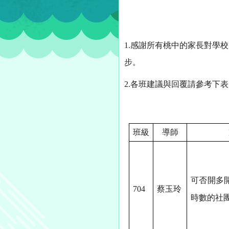
1.
感謝所有桃中的家長對學校
步。
2.
各班建議與回覆請參考下
班級
導師
可否開多
704
蔡玉玲
時數的社團