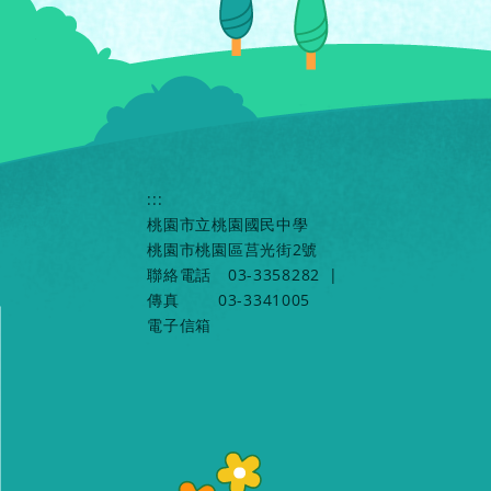
:::
桃園市立桃園國民中學
桃園市桃園區莒光街2號
聯絡電話
03-3358282
|
傳真
03-3341005
電子信箱